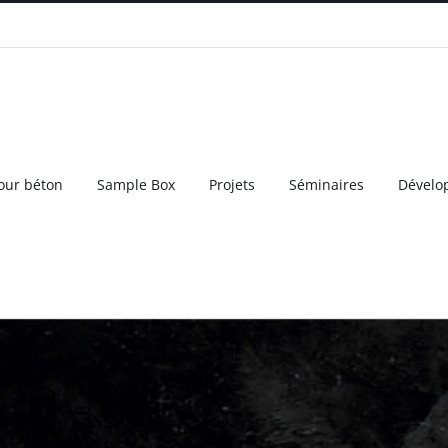
our béton
Sample Box
Projets
Séminaires
Dévelo