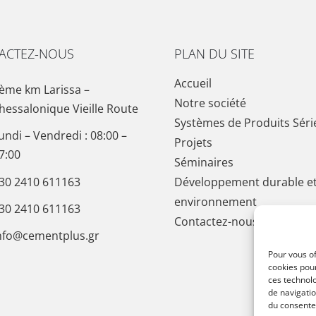
ACTEZ-NOUS
PLAN DU SITE
Accueil
ème km Larissa –
Notre société
hessalonique Vieille Route
Systèmes de Produits Séri
undi – Vendredi : 08:00 –
Projets
7:00
Séminaires
30 2410 611163
Développement durable e
environnement
30 2410 611163
Contactez-nous
nfo@cementplus.gr
Pour vous of
cookies pou
ces technol
de navigatio
du consentem