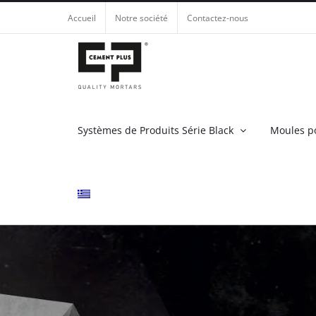
Skip
Accueil
Notre société
Contactez-nous
to
content
Systèmes de Produits Série Black
Moules p