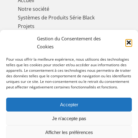
Accueil
Notre société
Systèmes de Produits Série Black
Projets
Séminaires
Gestion du Consentement des
Développement durable et environnement
Cookies
Contactez-nous
Pour vous offrir la meilleure expérience, nous utilisons des technologies
telles que les cookies pour stocker et/ou accéder aux informations des
appareils. Le consentement à ces technologies nous permettra de traiter
des données telles que le comportement de navigation ou les identifiants
GET SOCIAL
uniques sur ce site. Le non-consentement ou le retrait du consentement
peut affecter négativement certaines fonctionnalités et fonctions.
Accepter
Je n'accepte pas
© Copyright 2025 Cement Plus. All Rights
Reserved. Designed & developed by
WAYMORE
Afficher les préférences