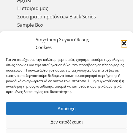
Αρχική
Η εταιρία μας
Συστήματα προϊόντων Black Series
Sample Box
Έργα
Διαχείριση Συγκατάθεσης
Σεμινάρια
Cookies
Αειφορία & Περιβάλλον
Επικοινωνία
Για να παρέχουμε την καλύτερη εμπειρία, χρησιμοποιούμε τεχνολογίες
όπως cookies για την αποθήκευση ή/και την πρόσβαση σε πληροφορίες
συσκευών. Η συγκατάθεση σε αυτές τις τεχνολογίες θα επιτρέψει σε
εμάς να επεξεργαστούμε δεδομένα όπως συμπεριφορά περιήγησης ή
μοναδικά αναγνωριστικά σε αυτόν τον ιστότοπο. Η μη συγκατάθεση ή η
GET SOCIAL
ανάκληση της συγκατάθεσης, μπορεί να επηρεάσει αρνητικά αρνητικά
ορισμένες λειτουργίες και δυνατότητες.
Αποδοχή
Δεν αποδέχομαι
© Copyright 2025 Cement Plus. All Rights