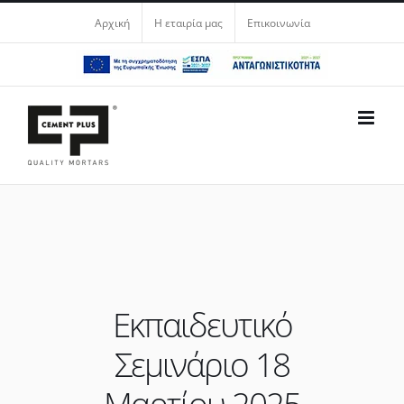
Μετάβαση
Αρχική
Η εταιρία μας
Επικοινωνία
στο
περιεχόμενο
Εκπαιδευτικό
Σεμινάριο 18