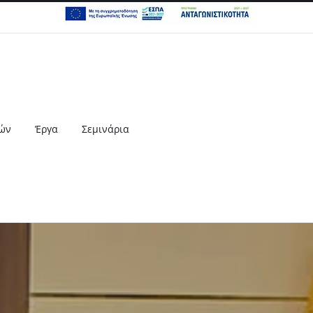
κών
Έργα
Σεμινάρια