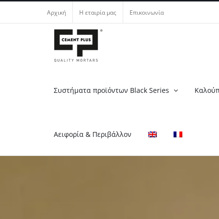
Μετάβαση
Αρχική
Η εταιρία μας
Επικοινωνία
στο
περιεχόμενο
Συστήματα προϊόντων Black Series
Καλούπ
Αειφορία & Περιβάλλον