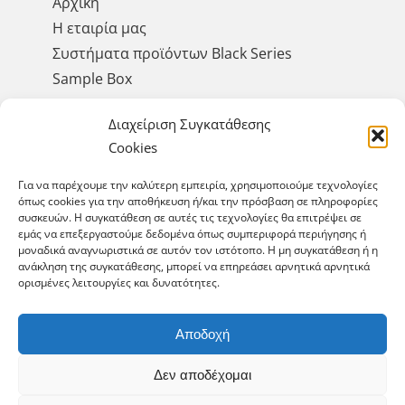
Αρχική
Η εταιρία μας
Συστήματα προϊόντων Black Series
Sample Box
Έργα
Διαχείριση Συγκατάθεσης
Σεμινάρια
Cookies
Αειφορία & Περιβάλλον
Επικοινωνία
Για να παρέχουμε την καλύτερη εμπειρία, χρησιμοποιούμε τεχνολογίες
όπως cookies για την αποθήκευση ή/και την πρόσβαση σε πληροφορίες
συσκευών. Η συγκατάθεση σε αυτές τις τεχνολογίες θα επιτρέψει σε
εμάς να επεξεργαστούμε δεδομένα όπως συμπεριφορά περιήγησης ή
μοναδικά αναγνωριστικά σε αυτόν τον ιστότοπο. Η μη συγκατάθεση ή η
GET SOCIAL
ανάκληση της συγκατάθεσης, μπορεί να επηρεάσει αρνητικά αρνητικά
ορισμένες λειτουργίες και δυνατότητες.
Αποδοχή
Δεν αποδέχομαι
© Copyright 2025 Cement Plus. All Rights