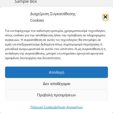
Sample Box
Έργα
Διαχείριση Συγκατάθεσης
Σεμινάρια
Cookies
Αειφορία & Περιβάλλον
Επικοινωνία
Για να παρέχουμε την καλύτερη εμπειρία, χρησιμοποιούμε τεχνολογίες
όπως cookies για την αποθήκευση ή/και την πρόσβαση σε πληροφορίες
συσκευών. Η συγκατάθεση σε αυτές τις τεχνολογίες θα επιτρέψει σε
εμάς να επεξεργαστούμε δεδομένα όπως συμπεριφορά περιήγησης ή
μοναδικά αναγνωριστικά σε αυτόν τον ιστότοπο. Η μη συγκατάθεση ή η
GET SOCIAL
ανάκληση της συγκατάθεσης, μπορεί να επηρεάσει αρνητικά αρνητικά
ορισμένες λειτουργίες και δυνατότητες.
Αποδοχή
Δεν αποδέχομαι
© Copyright 2025 Cement Plus. All Rights
Reserved. Designed & developed by
WAYMORE
Προβολή προτιμήσεων
Digital Media
.
Πολιτική Cookies
Δήλωση Απορρήτου