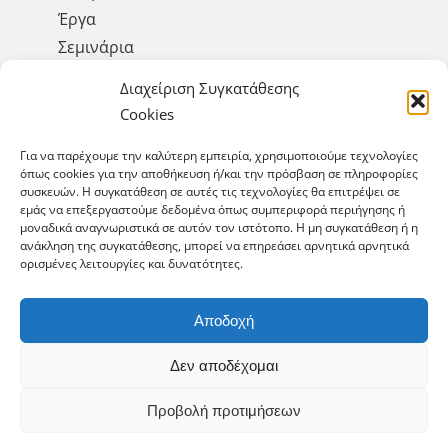
Έργα
Σεμινάρια
Αειφορία & Περιβάλλον
Διαχείριση Συγκατάθεσης
Επικοινωνία
Cookies
Για να παρέχουμε την καλύτερη εμπειρία, χρησιμοποιούμε τεχνολογίες
όπως cookies για την αποθήκευση ή/και την πρόσβαση σε πληροφορίες
GET SOCIAL
συσκευών. Η συγκατάθεση σε αυτές τις τεχνολογίες θα επιτρέψει σε
εμάς να επεξεργαστούμε δεδομένα όπως συμπεριφορά περιήγησης ή
μοναδικά αναγνωριστικά σε αυτόν τον ιστότοπο. Η μη συγκατάθεση ή η
ανάκληση της συγκατάθεσης, μπορεί να επηρεάσει αρνητικά αρνητικά
ορισμένες λειτουργίες και δυνατότητες.
Αποδοχή
© Copyright 2025 Cement Plus. All Rights
Reserved. Designed & developed by
WAYMORE
Δεν αποδέχομαι
Digital Media
.
Προβολή προτιμήσεων